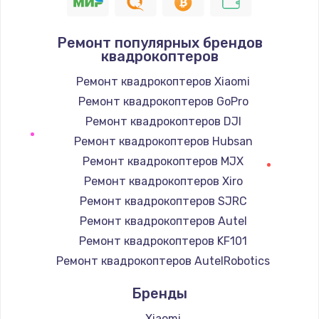
1400 руб.
Заказать
Ремонт популярных брендов
квадрокоптеров
Замена / ремонт электронного модуля
управления
Ремонт квадрокоптеров Xiaomi
600 руб.
Ремонт квадрокоптеров GoPro
Заказать
Ремонт квадрокоптеров DJI
Ремонт квадрокоптеров Hubsan
Замена конфорки
Ремонт квадрокоптеров MJX
1100 руб.
Ремонт квадрокоптеров Xiro
Заказать
Ремонт квадрокоптеров SJRC
Ремонт квадрокоптеров Autel
Замена платы сенсора
Ремонт квадрокоптеров KF101
900 руб.
Ремонт квадрокоптеров AutelRobotics
Заказать
Бренды
Замена регулятора режимов конфорки
Xiaomi