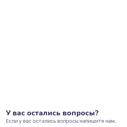
2500 руб.
Заказать
Замена видеоадаптера (видеокарты)
1800 руб.
Заказать
Замена, перепайка чипа
1300 руб.
Заказать
Замена HDMI-разъема
650 руб.
Заказать
У вас остались вопросы?
Если у вас остались вопросы напишите нам,
Замена/Pемонт карбюратора