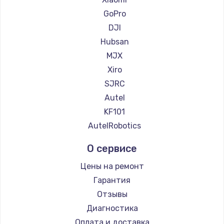
900 руб.
GoPro
Заказать
DJI
Hubsan
Замена сенсорного датчика
MJX
1300 руб.
Xiro
Заказать
SJRC
Autel
Замена сигнальной лампы
KF101
1200 руб.
AutelRobotics
Заказать
О сервисе
Замена системной платы
Цены на ремонт
1500 руб.
Гарантия
Заказать
Отзывы
Диагностика
Замена температурного датчика
Оплата и доставка