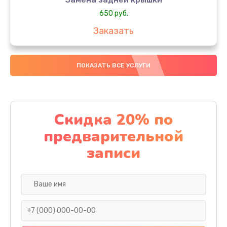
650 руб.
Заказать
Замена аккумулятора
ПОКАЗАТЬ ВСЕ УСЛУГИ
4000 руб.
Заказать
Замена материнской платы
Скидка 20% по
1100 руб.
предварительной
Заказать
записи
Замена масла
750 руб.
Заказать
Замена праймера