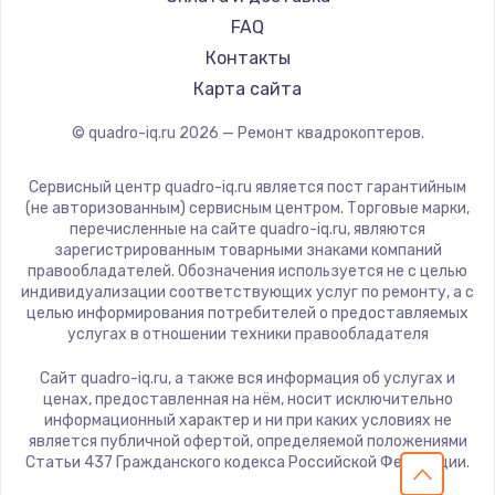
2500 руб.
FAQ
Заказать
Контакты
Карта сайта
Замена электроконфорки
© quadro-iq.ru
2026
— Ремонт квадрокоптеров.
1300 руб.
Заказать
Сервисный центр quadro-iq.ru является пост гарантийным
(не авторизованным) сервисным центром. Торговые марки,
Техобслуживание
перечисленные на сайте quadro-iq.ru, являются
зарегистрированным товарными знаками компаний
900 руб.
правообладателей. Обозначения используется не с целью
индивидуализации соответствующих услуг по ремонту, а с
Заказать
целью информирования потребителей о предоставляемых
услугах в отношении техники правообладателя
Установка / подключение / демонтаж
Сайт quadro-iq.ru, а также вся информация об услугах и
1300 руб.
ценах, предоставленная на нём, носит исключительно
Заказать
информационный характер и ни при каких условиях не
является публичной офертой, определяемой положениями
Статьи 437 Гражданского кодекса Российской Федерации.
Прошивка