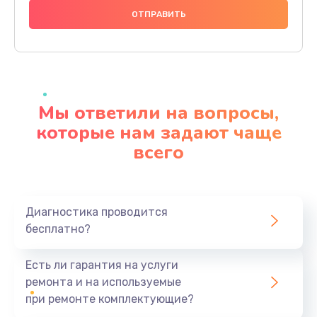
1000 руб.
Заказать
Ремонт материнской платы
4500 руб.
Мы ответили на вопросы,
Заказать
которые нам задают чаще
всего
Профилактическая чистка
1000 руб.
Заказать
Диагностика проводится
бесплатно?
Прошивка BIOS
1920 руб.
Есть ли гарантия на услуги
Заказать
ремонта и на используемые
при ремонте комплектующие?
Замена северного моста