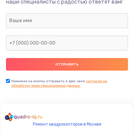
наши специалисты с радостью ответят вам!
1300 руб.
Заказать
Ремонт капиллярной трубки
400 руб.
Заказать
Замена блока питания
1000 руб.
Заказать
Нажимая на кнопку отправить я даю свое
согласие на
обработку моих персональных данных.
Прошивка / разблокировка
900 руб.
Заказать
quadro-iq.ru
Ремонт квадрокоптеров в Москве
Замена термостата