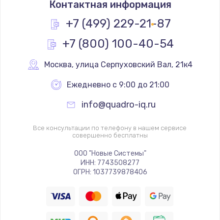
Контактная информация
1200 руб.
Заказать
+7 (499) 229-21-87
+7 (800) 100-40-54
Замена реле
1000 руб.
Москва
,
 улица Серпуховский Вал, 21к4
Заказать
Ежедневно с 9:00 до 21:00
Замена термопредохранителя
info@quadro-iq.ru
700 руб.
Заказать
Все консультации по телефону в нашем сервисе
совершенно бесплатны
Замена ТЭНа
ООО "Новые Системы"
ИНН: 7743508277
2500 руб.
ОГРН: 1037739878406
Заказать
Замена шнура