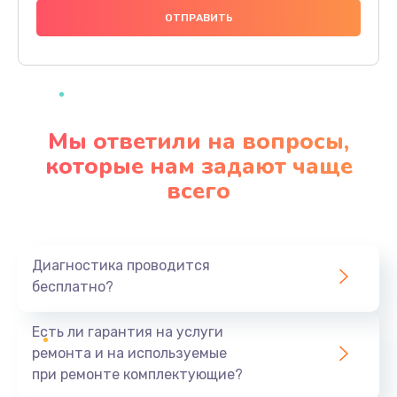
600 руб.
Заказать
Замена шлейфа
600 руб.
Мы ответили на вопросы,
Заказать
которые нам задают чаще
всего
Ремонт мультиконтроллера
1000 руб.
Заказать
Диагностика проводится
бесплатно?
Замена кнопки включения
800 руб.
Есть ли гарантия на услуги
Заказать
ремонта и на используемые
при ремонте комплектующие?
Замена камеры