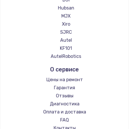
Hubsan
Заказать
MJX
Замена звуковой карты
Xiro
1100 руб.
SJRC
Autel
Заказать
KF101
Замена микрофона
AutelRobotics
1050 руб.
О сервисе
Заказать
Цены на ремонт
Замена оперативной памяти
Гарантия
890 руб.
Отзывы
Диагностика
Заказать
Оплата и доставка
Замена системы охлаждения
FAQ
1500 руб.
Контакты