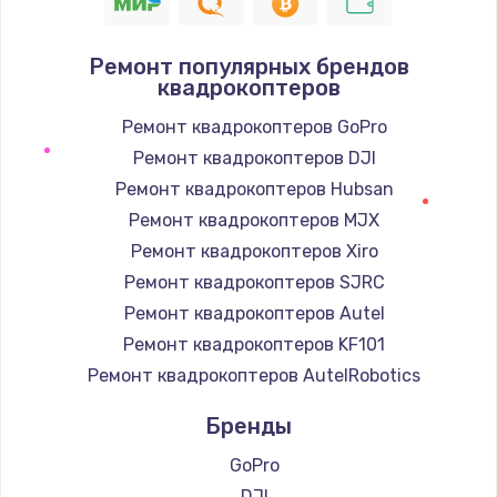
1090 руб.
Заказать
Ремонт популярных брендов
квадрокоптеров
Ремонт подсветки
1200 руб.
Ремонт квадрокоптеров GoPro
Ремонт квадрокоптеров DJI
Заказать
Ремонт квадрокоптеров Hubsan
Настройка BIOS
Ремонт квадрокоптеров MJX
930 руб.
Ремонт квадрокоптеров Xiro
Ремонт квадрокоптеров SJRC
Заказать
Ремонт квадрокоптеров Autel
Замена SSD
Ремонт квадрокоптеров KF101
990 руб.
Ремонт квадрокоптеров AutelRobotics
Заказать
Бренды
Восстановление данных
GoPro
990 руб.
DJI