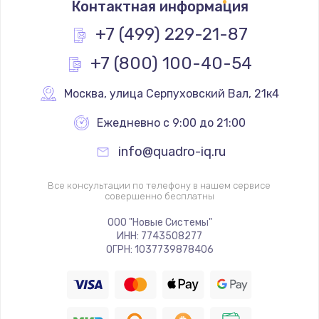
Контактная информация
1330 руб.
Заказать
+7 (499) 229-21-87
+7 (800) 100-40-54
Замена контроллера питания
1490 руб.
Москва
,
 улица Серпуховский Вал, 21к4
Заказать
Ежедневно с 9:00 до 21:00
Замена южного моста
info@quadro-iq.ru
2600 руб.
Заказать
Все консультации по телефону в нашем сервисе
совершенно бесплатны
Чистка от пыли
ООО "Новые Системы"
ИНН: 7743508277
990 руб.
ОГРН: 1037739878406
Заказать
Настройка ОС