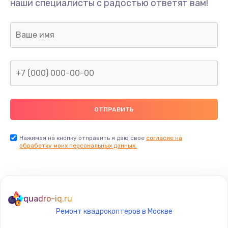
наши специалисты с радостью ответят вам!
400 руб.
Заказать
Замена дисплея
1200 руб.
Заказать
Ремонт сим-лотка
600 руб.
Заказать
Нажимая на кнопку отправить я даю свое
согласие на
обработку моих персональных данных.
Замена клавиатуры
1190 руб.
Заказать
quadro-iq.ru
Ремонт квадрокоптеров в Москве
Замена тачпада