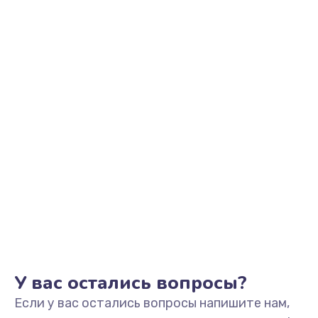
2200 руб.
Заказать
Ремонт микрофона
500 руб.
Заказать
Ремонт корпусных элементов
800 руб.
Заказать
Ремонт GPS-модуля
500 руб.
Заказать
У вас остались вопросы?
Если у вас остались вопросы напишите нам,
Ремонт динамика