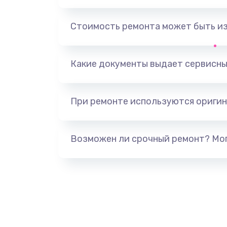
Замена, перепайка чипа
Стоимость ремонта может быть и
Замена HDMI-разъема
Какие документы выдает сервисны
Замена/Pемонт карбюратора
При ремонте используются оригин
Ремонт капиллярной трубки
Замена блока питания
Возможен ли срочный ремонт? Мог
Прошивка / разблокировка
Замена термостата
Замена реле