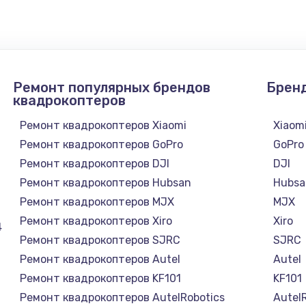
1300 руб.
Заказ
1200 руб.
Заказ
Ремонт популярных брендов
Брен
1500 руб.
Заказ
квадрокоптеров
Ремонт квадрокоптеров Xiaomi
Xiaom
а
2500 руб.
Заказ
Ремонт квадрокоптеров GoPro
GoPro
Ремонт квадрокоптеров DJI
DJI
1300 руб.
Заказ
Ремонт квадрокоптеров Hubsan
Hubsa
Ремонт квадрокоптеров MJX
MJX
900 руб.
Заказ
Ремонт квадрокоптеров Xiro
Xiro
4
Ремонт квадрокоптеров SJRC
SJRC
онтаж
1300 руб.
Заказ
Ремонт квадрокоптеров Autel
Autel
Ремонт квадрокоптеров KF101
KF101
1400 руб.
Заказ
Ремонт квадрокоптеров AutelRobotics
Autel