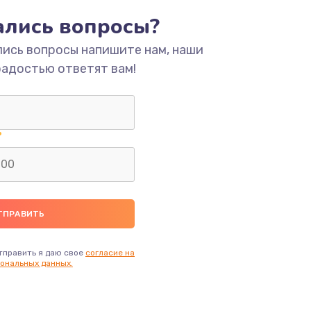
тались вопросы?
ать
лись вопросы напишите нам, наши
радостью ответят вам!
ать
ать
ать
ать
ать
тправить я даю свое
согласие на
ональных данных.
ать