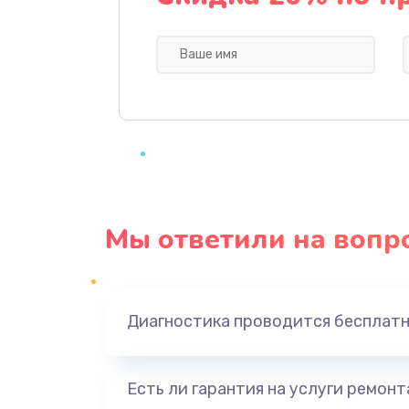
Профилактическая чистка
Прошивка BIOS
Замена северного моста
Ремонт южного моста
Мы ответили на вопр
Замена батарейки BIOS
Настройка BIOS
Диагностика проводится бесплат
Ремонт цепи питания
Есть ли гарантия на услуги ремон
Замена видеоадаптера (видеок