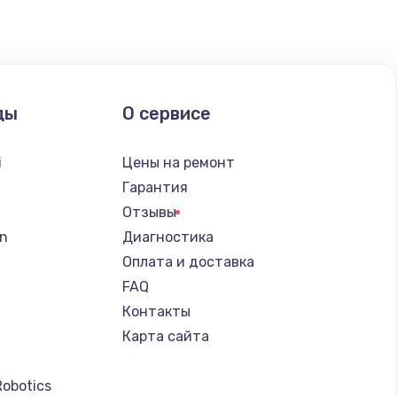
ать
ать
ды
О сервисе
ать
i
Цены на ремонт
ать
Гарантия
Отзывы
ать
n
Диагностика
Оплата и доставка
ать
FAQ
Контакты
ать
Карта сайта
ать
Robotics