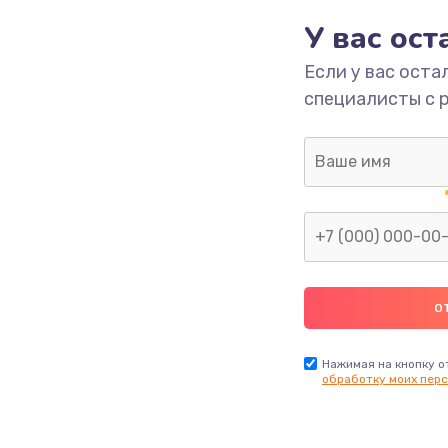
У вас ос
700 руб.
Заказ
Если у вас оста
специалисты с 
2500 руб.
Заказ
1400 руб.
Заказ
модуля
600 руб.
Заказ
1100 руб.
Заказ
900 руб.
Заказ
Нажимая на кнопку о
обработку моих перс
нфорки
900 руб.
Заказ