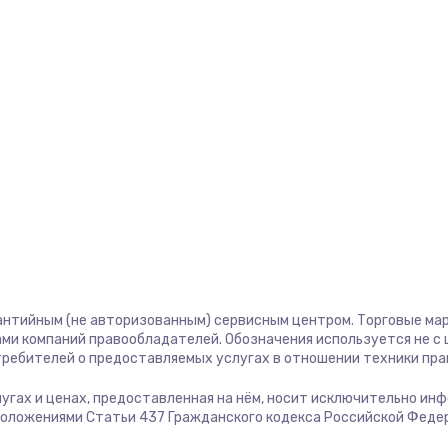
1400 руб.
Заказ
580 руб.
Заказ
500 руб.
Заказ
1000 руб.
Заказ
700 руб.
Заказ
600 руб.
Заказ
антийным (не авторизованным) сервисным центром. Торговые марк
ми компаний правообладателей. Обозначения используется не 
отребителей о предоставляемых услугах в отношении техники пр
850 руб.
Заказ
слугах и ценах, предоставленная на нём, носит исключительно ин
положениями Статьи 437 Гражданского кодекса Российской Феде
2260 руб.
Заказ