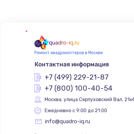
Замена сенсорного датчика
Замена сигнальной лампы
Замена системной платы
quadro-iq.ru
Ремонт квадрокоптеров в Москве
Замена температурного датчик
Контактная информация
Замена электроконфорки
+7 (499) 229-21-87
+7 (800) 100-40-54
Техобслуживание
Москва
,
 улица Серпуховский Вал, 21к
Установка / подключение / дем
Ежедневно с 9:00 до 21:00
info@quadro-iq.ru
Прошивка