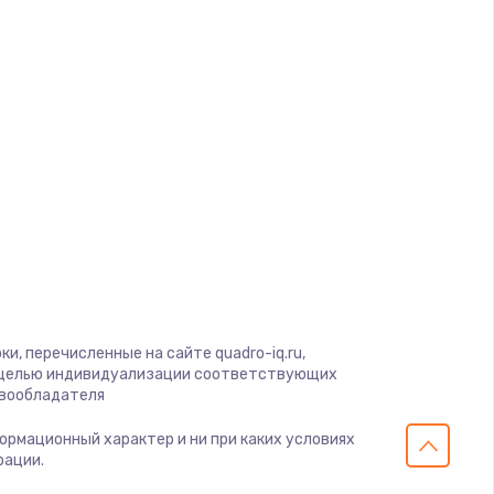
ать
ать
ать
ать
ать
ать
и, перечисленные на сайте quadro-iq.ru,
с целью индивидуализации соответствующих
авообладателя
ать
формационный характер и ни при каких условиях
рации.
ать