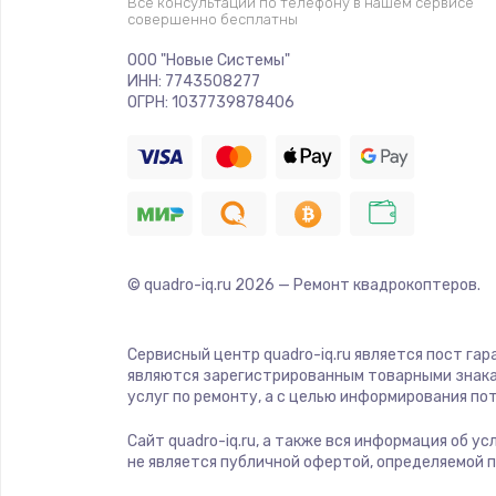
Все консультации по телефону в нашем сервисе
совершенно бесплатны
Ремонт платы электроники
ООО "Новые Системы"
ИНН: 7743508277
Комплексная чистка
ОГРН: 1037739878406
Замена датчиков
Замена шнура питания
© quadro-iq.ru
2026
— Ремонт квадрокоптеров.
Ремонт кнопки
Настройка
Сервисный центр quadro-iq.ru является пост гар
являются зарегистрированным товарными знака
услуг по ремонту, а с целью информирования п
Ремонт корпуса
Сайт quadro-iq.ru, а также вся информация об у
не является публичной офертой, определяемой 
Устранение ошибок