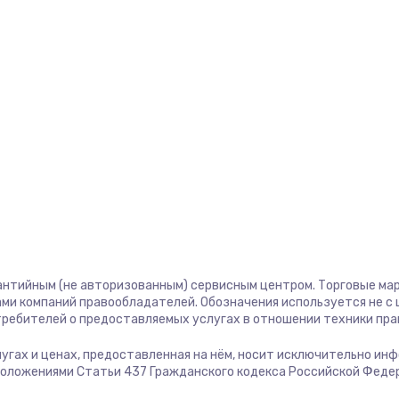
1400 руб.
Заказ
580 руб.
Заказ
500 руб.
Заказ
1000 руб.
Заказ
700 руб.
Заказ
600 руб.
Заказ
антийным (не авторизованным) сервисным центром. Торговые марк
ми компаний правообладателей. Обозначения используется не 
отребителей о предоставляемых услугах в отношении техники пр
850 руб.
Заказ
слугах и ценах, предоставленная на нём, носит исключительно ин
положениями Статьи 437 Гражданского кодекса Российской Феде
2260 руб.
Заказ