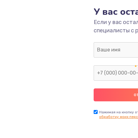
У вас ос
700 руб.
Заказ
Если у вас оста
специалисты с 
2500 руб.
Заказ
1400 руб.
Заказ
модуля
600 руб.
Заказ
1100 руб.
Заказ
900 руб.
Заказ
Нажимая на кнопку о
обработку моих перс
нфорки
900 руб.
Заказ