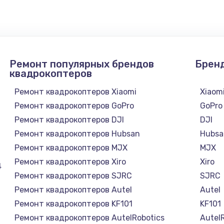
1300 руб.
Заказ
1200 руб.
Заказ
Ремонт популярных брендов
Брен
1500 руб.
Заказ
квадрокоптеров
Ремонт квадрокоптеров Xiaomi
Xiaom
а
2500 руб.
Заказ
Ремонт квадрокоптеров GoPro
GoPro
Ремонт квадрокоптеров DJI
DJI
1300 руб.
Заказ
Ремонт квадрокоптеров Hubsan
Hubsa
Ремонт квадрокоптеров MJX
MJX
900 руб.
Заказ
Ремонт квадрокоптеров Xiro
Xiro
4
Ремонт квадрокоптеров SJRC
SJRC
онтаж
1300 руб.
Заказ
Ремонт квадрокоптеров Autel
Autel
Ремонт квадрокоптеров KF101
KF101
1400 руб.
Заказ
Ремонт квадрокоптеров AutelRobotics
Autel