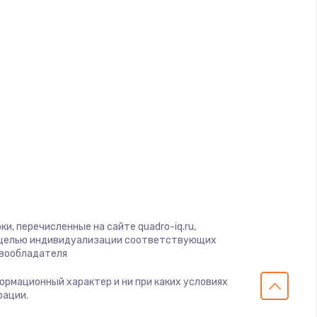
ать
ать
ать
ать
ать
ать
и, перечисленные на сайте quadro-iq.ru,
с целью индивидуализации соответствующих
авообладателя
ать
формационный характер и ни при каких условиях
рации.
ать