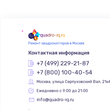
Замена сенсорного датчика
Замена сигнальной лампы
Замена системной платы
quadro-iq.ru
Ремонт квадрокоптеров в Москве
Замена температурного датчик
Контактная информация
Замена электроконфорки
+7 (499) 229-21-87
+7 (800) 100-40-54
Техобслуживание
Москва
,
 улица Серпуховский Вал, 21к
Установка / подключение / дем
Ежедневно с 9:00 до 21:00
info@quadro-iq.ru
Прошивка