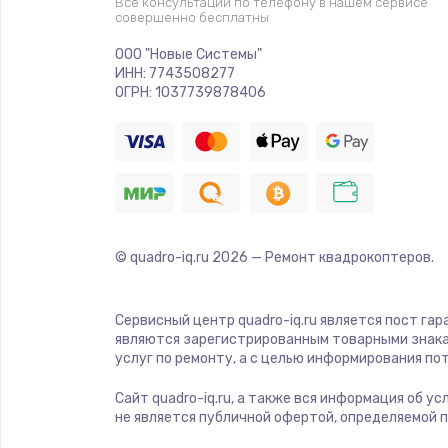
Все консультации по телефону в нашем сервисе
совершенно бесплатны
Ремонт платы электроники
ООО "Новые Системы"
ИНН: 7743508277
Комплексная чистка
ОГРН: 1037739878406
Замена датчиков
Замена шнура питания
© quadro-iq.ru
2026
— Ремонт квадрокоптеров.
Ремонт кнопки
Настройка
Сервисный центр quadro-iq.ru является пост гар
являются зарегистрированным товарными знака
услуг по ремонту, а с целью информирования п
Ремонт корпуса
Сайт quadro-iq.ru, а также вся информация об у
не является публичной офертой, определяемой 
Устранение ошибок