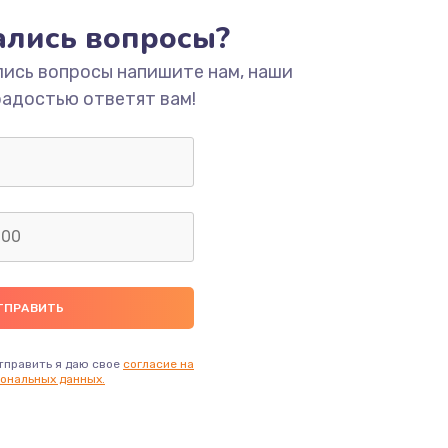
тались вопросы?
ать
лись вопросы напишите нам, наши
радостью ответят вам!
ать
ать
ать
ать
ать
тправить я даю свое
согласие на
ональных данных.
ать