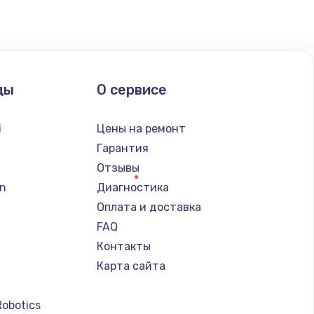
ать
ать
ды
О сервисе
ать
i
Цены на ремонт
ать
Гарантия
Отзывы
ать
n
Диагностика
Оплата и доставка
ать
FAQ
Контакты
ать
Карта сайта
ать
Robotics