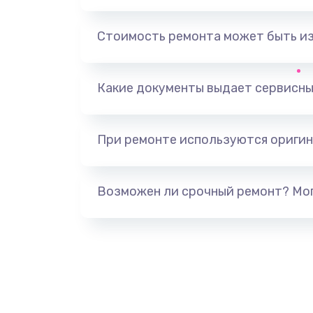
Замена, перепайка чипа
Стоимость ремонта может быть и
Замена HDMI-разъема
Какие документы выдает сервисны
Замена/Pемонт карбюратора
При ремонте используются оригин
Ремонт капиллярной трубки
Замена блока питания
Возможен ли срочный ремонт? Мог
Прошивка / разблокировка
Замена термостата
Замена реле