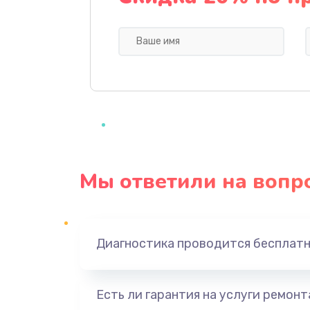
Профилактическая чистка
Прошивка BIOS
Замена северного моста
Ремонт южного моста
Мы ответили на вопр
Замена батарейки BIOS
Настройка BIOS
Диагностика проводится бесплат
Ремонт цепи питания
Есть ли гарантия на услуги ремон
Замена видеоадаптера (видеок