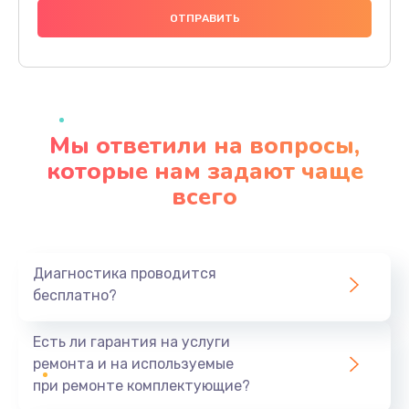
1000 руб.
Заказать
Ремонт материнской платы
4500 руб.
Мы ответили на вопросы,
Заказать
которые нам задают чаще
всего
Профилактическая чистка
1000 руб.
Заказать
Диагностика проводится
бесплатно?
Прошивка BIOS
1920 руб.
Есть ли гарантия на услуги
Заказать
ремонта и на используемые
при ремонте комплектующие?
Замена северного моста