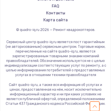
2500 руб.
FAQ
Заказать
Контакты
Карта сайта
Замена электроконфорки
© quadro-iq.ru
2026
— Ремонт квадрокоптеров.
1300 руб.
Заказать
Сервисный центр quadro-iq.ru является пост гарантийным
(не авторизованным) сервисным центром. Торговые марки,
Техобслуживание
перечисленные на сайте quadro-iq.ru, являются
зарегистрированным товарными знаками компаний
900 руб.
правообладателей. Обозначения используется не с целью
индивидуализации соответствующих услуг по ремонту, а с
Заказать
целью информирования потребителей о предоставляемых
услугах в отношении техники правообладателя
Установка / подключение / демонтаж
Сайт quadro-iq.ru, а также вся информация об услугах и
1300 руб.
ценах, предоставленная на нём, носит исключительно
Заказать
информационный характер и ни при каких условиях не
является публичной офертой, определяемой положениями
Статьи 437 Гражданского кодекса Российской Федерации.
Прошивка