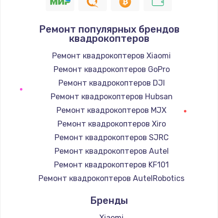
1400 руб.
Заказать
Ремонт популярных брендов
квадрокоптеров
Замена / ремонт электронного модуля
управления
Ремонт квадрокоптеров Xiaomi
600 руб.
Ремонт квадрокоптеров GoPro
Заказать
Ремонт квадрокоптеров DJI
Ремонт квадрокоптеров Hubsan
Замена конфорки
Ремонт квадрокоптеров MJX
1100 руб.
Ремонт квадрокоптеров Xiro
Заказать
Ремонт квадрокоптеров SJRC
Ремонт квадрокоптеров Autel
Замена платы сенсора
Ремонт квадрокоптеров KF101
900 руб.
Ремонт квадрокоптеров AutelRobotics
Заказать
Бренды
Замена регулятора режимов конфорки
Xiaomi