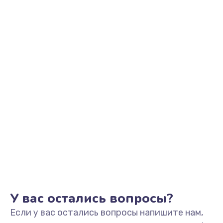
2500 руб.
Заказать
Замена видеоадаптера (видеокарты)
1800 руб.
Заказать
Замена, перепайка чипа
1300 руб.
Заказать
Замена HDMI-разъема
650 руб.
Заказать
У вас остались вопросы?
Если у вас остались вопросы напишите нам,
Замена/Pемонт карбюратора