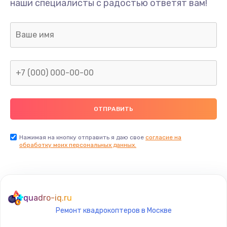
наши специалисты с радостью ответят вам!
1300 руб.
Заказать
Ремонт капиллярной трубки
400 руб.
Заказать
Замена блока питания
1000 руб.
Заказать
Нажимая на кнопку отправить я даю свое
согласие на
обработку моих персональных данных.
Прошивка / разблокировка
900 руб.
Заказать
quadro-iq.ru
Ремонт квадрокоптеров в Москве
Замена термостата