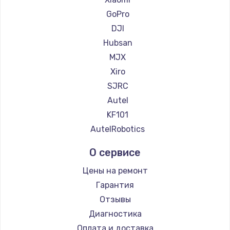
900 руб.
GoPro
Заказать
DJI
Hubsan
Замена сенсорного датчика
MJX
1300 руб.
Xiro
Заказать
SJRC
Autel
Замена сигнальной лампы
KF101
1200 руб.
AutelRobotics
Заказать
О сервисе
Замена системной платы
Цены на ремонт
1500 руб.
Гарантия
Заказать
Отзывы
Диагностика
Замена температурного датчика
Оплата и доставка