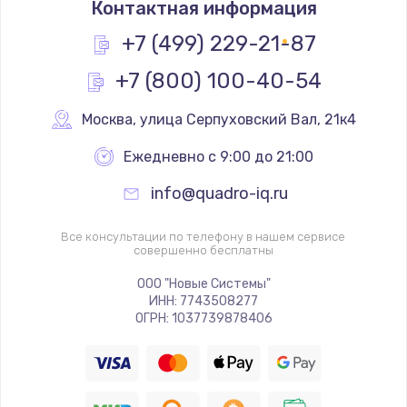
Контактная информация
1200 руб.
Заказать
+7 (499) 229-21-87
+7 (800) 100-40-54
Замена реле
1000 руб.
Москва
,
 улица Серпуховский Вал, 21к4
Заказать
Ежедневно с 9:00 до 21:00
Замена термопредохранителя
info@quadro-iq.ru
700 руб.
Заказать
Все консультации по телефону в нашем сервисе
совершенно бесплатны
Замена ТЭНа
ООО "Новые Системы"
ИНН: 7743508277
2500 руб.
ОГРН: 1037739878406
Заказать
Замена шнура