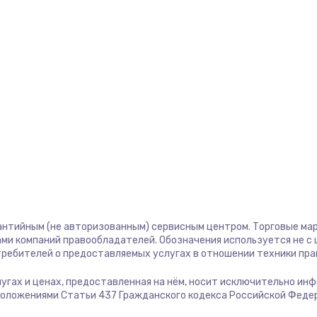
1400 руб.
Заказ
580 руб.
Заказ
500 руб.
Заказ
1000 руб.
Заказ
700 руб.
Заказ
600 руб.
Заказ
антийным (не авторизованным) сервисным центром. Торговые марк
ми компаний правообладателей. Обозначения используется не 
отребителей о предоставляемых услугах в отношении техники пр
850 руб.
Заказ
слугах и ценах, предоставленная на нём, носит исключительно ин
положениями Статьи 437 Гражданского кодекса Российской Феде
2260 руб.
Заказ