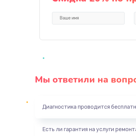
Профилактическая чистка
Прошивка BIOS
Замена северного моста
Ремонт южного моста
Мы ответили на вопр
Замена батарейки BIOS
Настройка BIOS
Диагностика проводится бесплат
Ремонт цепи питания
Есть ли гарантия на услуги ремон
Замена видеоадаптера (видеок