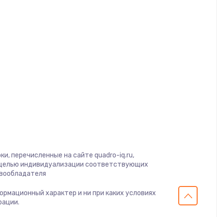
ать
ать
ать
ать
ать
ать
и, перечисленные на сайте quadro-iq.ru,
с целью индивидуализации соответствующих
авообладателя
ать
формационный характер и ни при каких условиях
рации.
ать