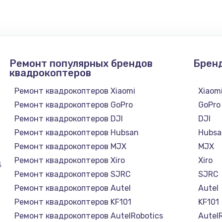
1300 руб.
Заказ
1200 руб.
Заказ
Ремонт популярных брендов
Брен
1500 руб.
Заказ
квадрокоптеров
Ремонт квадрокоптеров Xiaomi
Xiaom
а
2500 руб.
Заказ
Ремонт квадрокоптеров GoPro
GoPro
Ремонт квадрокоптеров DJI
DJI
1300 руб.
Заказ
Ремонт квадрокоптеров Hubsan
Hubsa
Ремонт квадрокоптеров MJX
MJX
900 руб.
Заказ
Ремонт квадрокоптеров Xiro
Xiro
4
Ремонт квадрокоптеров SJRC
SJRC
онтаж
1300 руб.
Заказ
Ремонт квадрокоптеров Autel
Autel
Ремонт квадрокоптеров KF101
KF101
1400 руб.
Заказ
Ремонт квадрокоптеров AutelRobotics
Autel