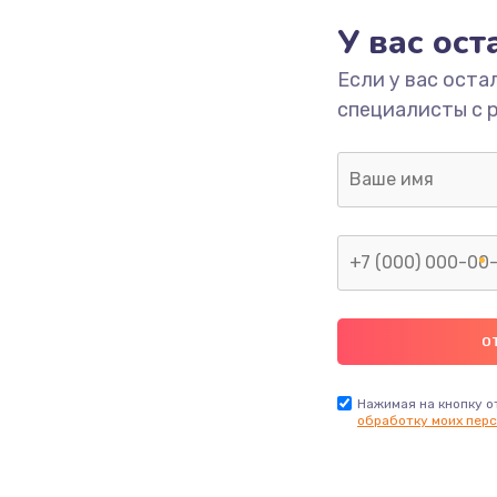
У вас ос
700 руб.
Заказ
Если у вас оста
специалисты с 
2500 руб.
Заказ
1400 руб.
Заказ
модуля
600 руб.
Заказ
1100 руб.
Заказ
900 руб.
Заказ
Нажимая на кнопку о
обработку моих перс
нфорки
900 руб.
Заказ