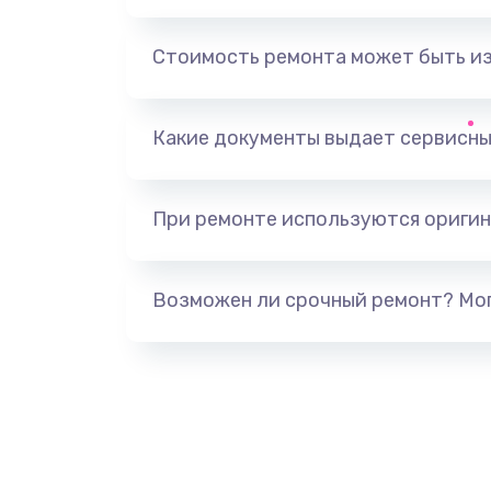
Замена, перепайка чипа
Стоимость ремонта может быть и
Замена HDMI-разъема
Какие документы выдает сервисны
Замена/Pемонт карбюратора
При ремонте используются оригин
Ремонт капиллярной трубки
Замена блока питания
Возможен ли срочный ремонт? Мог
Прошивка / разблокировка
Замена термостата
Замена реле