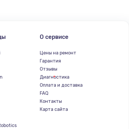
ать
ать
ды
О сервисе
ать
i
Цены на ремонт
ать
Гарантия
Отзывы
ать
n
Диагностика
Оплата и доставка
ать
FAQ
Контакты
ать
Карта сайта
ать
Robotics