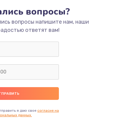
тались вопросы?
ать
лись вопросы напишите нам, наши
радостью ответят вам!
ать
ать
ать
ать
ать
тправить я даю свое
согласие на
ональных данных.
ать