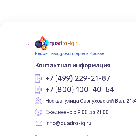
Замена сенсорного датчика
Замена сигнальной лампы
Замена системной платы
quadro-iq.ru
Ремонт квадрокоптеров в Москве
Замена температурного датчик
Контактная информация
Замена электроконфорки
+7 (499) 229-21-87
+7 (800) 100-40-54
Техобслуживание
Москва
,
 улица Серпуховский Вал, 21к
Установка / подключение / дем
Ежедневно с 9:00 до 21:00
info@quadro-iq.ru
Прошивка