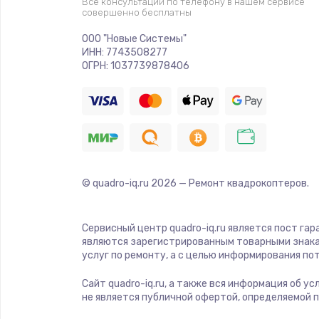
Все консультации по телефону в нашем сервисе
совершенно бесплатны
Ремонт платы электроники
ООО "Новые Системы"
ИНН: 7743508277
Комплексная чистка
ОГРН: 1037739878406
Замена датчиков
Замена шнура питания
© quadro-iq.ru
2026
— Ремонт квадрокоптеров.
Ремонт кнопки
Настройка
Сервисный центр quadro-iq.ru является пост гар
являются зарегистрированным товарными знака
услуг по ремонту, а с целью информирования п
Ремонт корпуса
Сайт quadro-iq.ru, а также вся информация об у
не является публичной офертой, определяемой 
Устранение ошибок