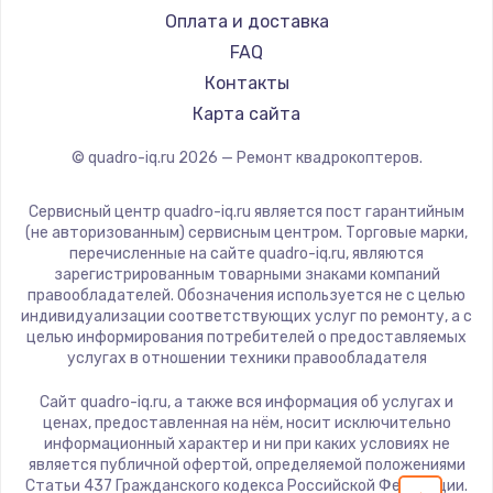
Замена температурного датчика
Оплата и доставка
2500 руб.
FAQ
Заказать
Контакты
Карта сайта
Замена электроконфорки
© quadro-iq.ru
2026
— Ремонт квадрокоптеров.
1300 руб.
Заказать
Сервисный центр quadro-iq.ru является пост гарантийным
(не авторизованным) сервисным центром. Торговые марки,
Техобслуживание
перечисленные на сайте quadro-iq.ru, являются
зарегистрированным товарными знаками компаний
900 руб.
правообладателей. Обозначения используется не с целью
индивидуализации соответствующих услуг по ремонту, а с
Заказать
целью информирования потребителей о предоставляемых
услугах в отношении техники правообладателя
Установка / подключение / демонтаж
Сайт quadro-iq.ru, а также вся информация об услугах и
1300 руб.
ценах, предоставленная на нём, носит исключительно
Заказать
информационный характер и ни при каких условиях не
является публичной офертой, определяемой положениями
Статьи 437 Гражданского кодекса Российской Федерации.