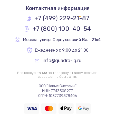
Замена термостата
Контактная информация
1200 руб.
Заказать
+7 (499) 229-21-87
+7 (800) 100-40-54
Замена реле
1000 руб.
Москва
,
 улица Серпуховский Вал, 21к4
Заказать
Ежедневно с 9:00 до 21:00
Замена термопредохранителя
info@quadro-iq.ru
700 руб.
Заказать
Все консультации по телефону в нашем сервисе
совершенно бесплатны
Замена ТЭНа
ООО "Новые Системы"
ИНН: 7743508277
2500 руб.
ОГРН: 1037739878406
Заказать
Замена шнура