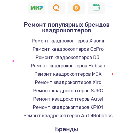
1400 руб.
Заказать
Ремонт популярных брендов
квадрокоптеров
Замена / ремонт электронного модуля
управления
Ремонт квадрокоптеров Xiaomi
600 руб.
Ремонт квадрокоптеров GoPro
Заказать
Ремонт квадрокоптеров DJI
Ремонт квадрокоптеров Hubsan
Замена конфорки
Ремонт квадрокоптеров MJX
1100 руб.
Ремонт квадрокоптеров Xiro
Заказать
Ремонт квадрокоптеров SJRC
Ремонт квадрокоптеров Autel
Замена платы сенсора
Ремонт квадрокоптеров KF101
900 руб.
Ремонт квадрокоптеров AutelRobotics
Заказать
Бренды