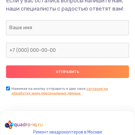
Если у вас остались вопросы напишите нам,
Замена/Pемонт карбюратора
наши специалисты с радостью ответят вам!
1300 руб.
Заказать
Ремонт капиллярной трубки
400 руб.
Заказать
Замена блока питания
1000 руб.
Заказать
Нажимая на кнопку отправить я даю свое
согласие на
обработку моих персональных данных.
Прошивка / разблокировка
900 руб.
Заказать
quadro-iq.ru
Ремонт квадрокоптеров в Москве