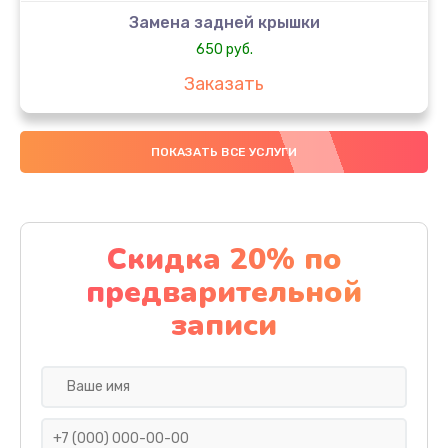
Замена задней крышки
650 руб.
Заказать
Замена аккумулятора
ПОКАЗАТЬ ВСЕ УСЛУГИ
4000 руб.
Заказать
Замена материнской платы
Скидка 20% по
1100 руб.
предварительной
Заказать
записи
Замена масла
750 руб.
Заказать