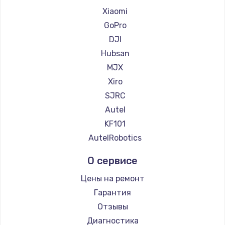
Замена регулятора режимов конфорки
Xiaomi
900 руб.
GoPro
Заказать
DJI
Hubsan
Замена сенсорного датчика
MJX
1300 руб.
Xiro
Заказать
SJRC
Autel
Замена сигнальной лампы
KF101
1200 руб.
AutelRobotics
Заказать
О сервисе
Замена системной платы
Цены на ремонт
1500 руб.
Гарантия
Заказать
Отзывы
Диагностика