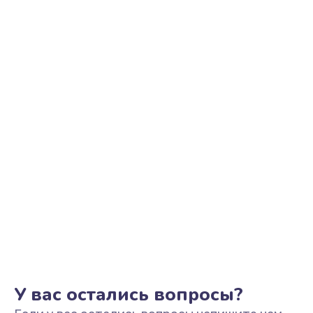
Ремонт цепи питания
2500 руб.
Заказать
Замена видеоадаптера (видеокарты)
1800 руб.
Заказать
Замена, перепайка чипа
1300 руб.
Заказать
Замена HDMI-разъема
650 руб.
Заказать
У вас остались вопросы?