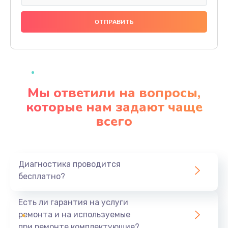
Замена праймера
1000 руб.
Заказать
Ремонт материнской платы
4500 руб.
Мы ответили на вопросы,
Заказать
которые нам задают чаще
всего
Профилактическая чистка
1000 руб.
Заказать
Диагностика проводится
бесплатно?
Прошивка BIOS
1920 руб.
Есть ли гарантия на услуги
Заказать
ремонта и на используемые
при ремонте комплектующие?