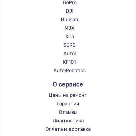
GoPro
Заказать
DJI
Hubsan
Замена сенсорного датчика
MJX
1300 руб.
Xiro
Заказать
SJRC
Autel
Замена сигнальной лампы
KF101
1200 руб.
AutelRobotics
Заказать
О сервисе
Замена системной платы
Цены на ремонт
1500 руб.
Гарантия
Заказать
Отзывы
Диагностика
Замена температурного датчика
Оплата и доставка
2500 руб.