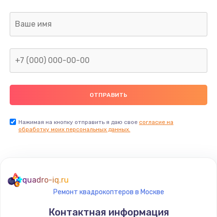
Заказать
Ремонт капиллярной трубки
400 руб.
Заказать
Замена блока питания
1000 руб.
Заказать
Нажимая на кнопку отправить я даю свое
согласие на
обработку моих персональных данных.
Прошивка / разблокировка
900 руб.
Заказать
quadro-iq.ru
Ремонт квадрокоптеров в Москве
Замена термостата
Контактная информация
1200 руб.