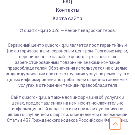
FAQ
Заказать
Контакты
Карта сайта
Замена электроконфорки
© quadro-iq.ru
2026
— Ремонт квадрокоптеров.
1300 руб.
Заказать
Сервисный центр quadro-iq.ru является пост гарантийным
(не авторизованным) сервисным центром. Торговые марки,
Техобслуживание
перечисленные на сайте quadro-iq.ru, являются
зарегистрированным товарными знаками компаний
900 руб.
правообладателей. Обозначения используется не с целью
индивидуализации соответствующих услуг по ремонту, а с
Заказать
целью информирования потребителей о предоставляемых
услугах в отношении техники правообладателя
Установка / подключение / демонтаж
Сайт quadro-iq.ru, а также вся информация об услугах и
1300 руб.
ценах, предоставленная на нём, носит исключительно
Заказать
информационный характер и ни при каких условиях не
является публичной офертой, определяемой положениями
Статьи 437 Гражданского кодекса Российской Федерации.
Прошивка
1400 руб.