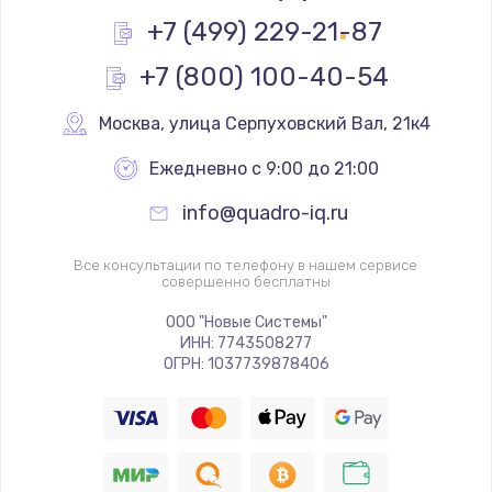
Заказать
+7 (499) 229-21-87
+7 (800) 100-40-54
Замена реле
1000 руб.
Москва
,
 улица Серпуховский Вал, 21к4
Заказать
Ежедневно с 9:00 до 21:00
Замена термопредохранителя
info@quadro-iq.ru
700 руб.
Заказать
Все консультации по телефону в нашем сервисе
совершенно бесплатны
Замена ТЭНа
ООО "Новые Системы"
ИНН: 7743508277
2500 руб.
ОГРН: 1037739878406
Заказать
Замена шнура
1400 руб.