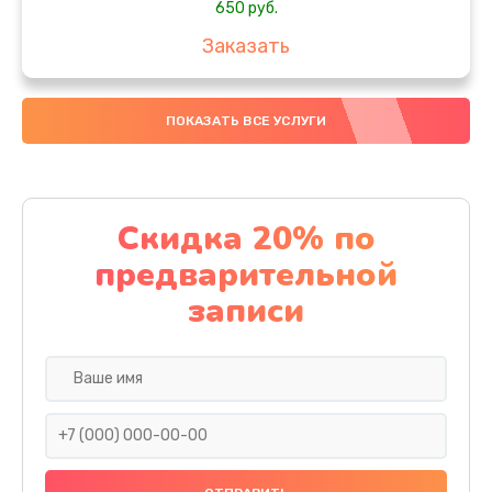
650 руб.
Заказать
Замена аккумулятора
ПОКАЗАТЬ ВСЕ УСЛУГИ
4000 руб.
Заказать
Замена материнской платы
Скидка 20% по
1100 руб.
предварительной
Заказать
записи
Замена масла
750 руб.
Заказать
Замена праймера