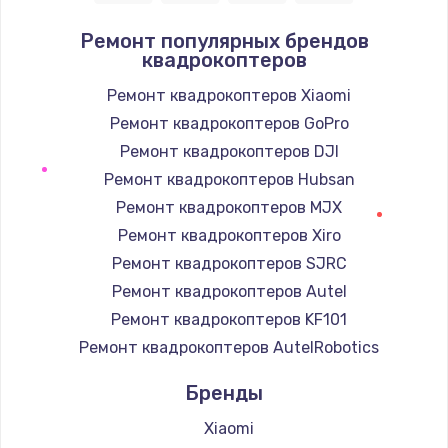
Заказать
Ремонт популярных брендов
квадрокоптеров
Замена / ремонт электронного модуля
управления
Ремонт квадрокоптеров Xiaomi
600 руб.
Ремонт квадрокоптеров GoPro
Заказать
Ремонт квадрокоптеров DJI
Ремонт квадрокоптеров Hubsan
Замена конфорки
Ремонт квадрокоптеров MJX
1100 руб.
Ремонт квадрокоптеров Xiro
Заказать
Ремонт квадрокоптеров SJRC
Ремонт квадрокоптеров Autel
Замена платы сенсора
Ремонт квадрокоптеров KF101
900 руб.
Ремонт квадрокоптеров AutelRobotics
Заказать
Бренды
Замена регулятора режимов конфорки
Xiaomi
900 руб.