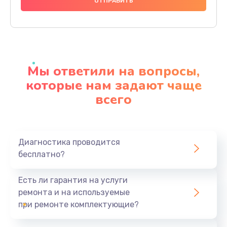
1000 руб.
Заказать
Ремонт материнской платы
4500 руб.
Мы ответили на вопросы,
Заказать
которые нам задают чаще
всего
Профилактическая чистка
1000 руб.
Заказать
Диагностика проводится
бесплатно?
Прошивка BIOS
1920 руб.
Есть ли гарантия на услуги
Заказать
ремонта и на используемые
при ремонте комплектующие?
Замена северного моста
1440 руб.