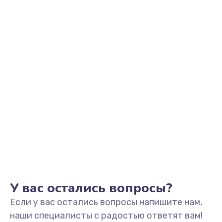
Заказать
Замена видеоадаптера (видеокарты)
1800 руб.
Заказать
Замена, перепайка чипа
1300 руб.
Заказать
Замена HDMI-разъема
650 руб.
Заказать
У вас остались вопросы?
Если у вас остались вопросы напишите нам,
Замена/Pемонт карбюратора
наши специалисты с радостью ответят вам!
1300 руб.