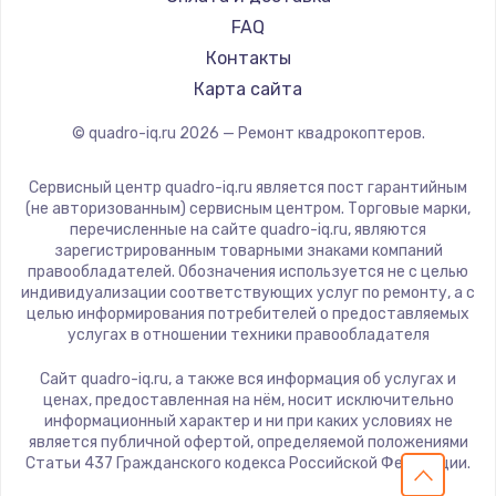
2500 руб.
FAQ
Заказать
Контакты
Карта сайта
Замена электроконфорки
© quadro-iq.ru
2026
— Ремонт квадрокоптеров.
1300 руб.
Заказать
Сервисный центр quadro-iq.ru является пост гарантийным
(не авторизованным) сервисным центром. Торговые марки,
Техобслуживание
перечисленные на сайте quadro-iq.ru, являются
зарегистрированным товарными знаками компаний
900 руб.
правообладателей. Обозначения используется не с целью
индивидуализации соответствующих услуг по ремонту, а с
Заказать
целью информирования потребителей о предоставляемых
услугах в отношении техники правообладателя
Установка / подключение / демонтаж
Сайт quadro-iq.ru, а также вся информация об услугах и
1300 руб.
ценах, предоставленная на нём, носит исключительно
Заказать
информационный характер и ни при каких условиях не
является публичной офертой, определяемой положениями
Статьи 437 Гражданского кодекса Российской Федерации.
Прошивка