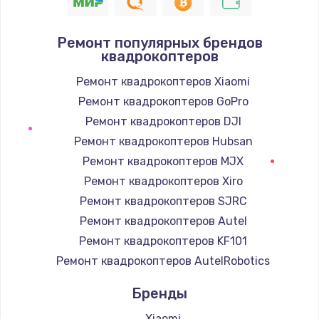
1400 руб.
Заказать
Ремонт популярных брендов
квадрокоптеров
Замена / ремонт электронного модуля
управления
Ремонт квадрокоптеров Xiaomi
600 руб.
Ремонт квадрокоптеров GoPro
Заказать
Ремонт квадрокоптеров DJI
Ремонт квадрокоптеров Hubsan
Замена конфорки
Ремонт квадрокоптеров MJX
1100 руб.
Ремонт квадрокоптеров Xiro
Заказать
Ремонт квадрокоптеров SJRC
Ремонт квадрокоптеров Autel
Замена платы сенсора
Ремонт квадрокоптеров KF101
900 руб.
Ремонт квадрокоптеров AutelRobotics
Заказать
Бренды
Замена регулятора режимов конфорки
Xiaomi