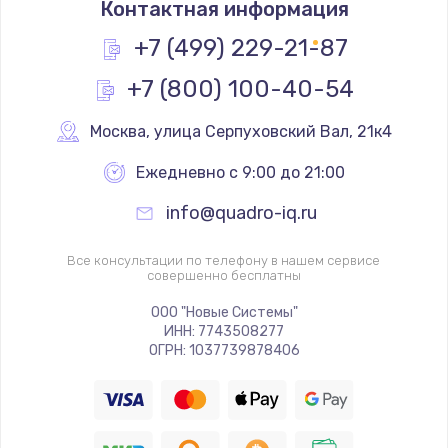
Контактная информация
1200 руб.
Заказать
+7 (499) 229-21-87
+7 (800) 100-40-54
Замена реле
1000 руб.
Москва
,
 улица Серпуховский Вал, 21к4
Заказать
Ежедневно с 9:00 до 21:00
Замена термопредохранителя
info@quadro-iq.ru
700 руб.
Заказать
Все консультации по телефону в нашем сервисе
совершенно бесплатны
Замена ТЭНа
ООО "Новые Системы"
ИНН: 7743508277
2500 руб.
ОГРН: 1037739878406
Заказать
Замена шнура