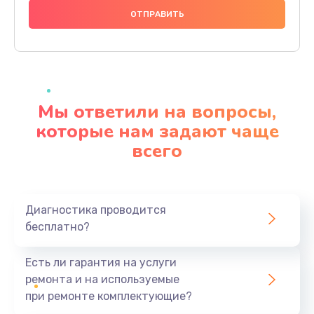
1000 руб.
Заказать
Ремонт материнской платы
4500 руб.
Мы ответили на вопросы,
Заказать
которые нам задают чаще
всего
Профилактическая чистка
1000 руб.
Заказать
Диагностика проводится
бесплатно?
Прошивка BIOS
1920 руб.
Есть ли гарантия на услуги
Заказать
ремонта и на используемые
при ремонте комплектующие?
Замена северного моста