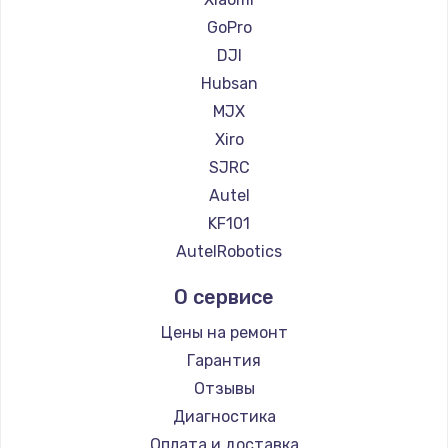
900 руб.
GoPro
Заказать
DJI
Hubsan
Замена сенсорного датчика
MJX
1300 руб.
Xiro
Заказать
SJRC
Autel
Замена сигнальной лампы
KF101
1200 руб.
AutelRobotics
Заказать
О сервисе
Замена системной платы
Цены на ремонт
1500 руб.
Гарантия
Заказать
Отзывы
Диагностика
Замена температурного датчика
Оплата и доставка