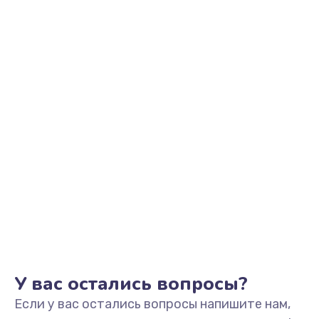
2500 руб.
Заказать
Замена видеоадаптера (видеокарты)
1800 руб.
Заказать
Замена, перепайка чипа
1300 руб.
Заказать
Замена HDMI-разъема
650 руб.
Заказать
У вас остались вопросы?
Если у вас остались вопросы напишите нам,
Замена/Pемонт карбюратора