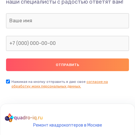
наши специалисты с радостью ответят вам!
1300 руб.
Заказать
Ремонт капиллярной трубки
400 руб.
Заказать
Замена блока питания
1000 руб.
Заказать
Нажимая на кнопку отправить я даю свое
согласие на
обработку моих персональных данных.
Прошивка / разблокировка
900 руб.
Заказать
quadro-iq.ru
Ремонт квадрокоптеров в Москве
Замена термостата