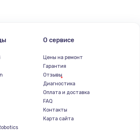
ать
ать
ды
О сервисе
ать
i
Цены на ремонт
ать
Гарантия
n
Отзывы
ать
Диагностика
Оплата и доставка
ать
FAQ
Контакты
ать
Карта сайта
Robotics
ать