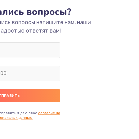
тались вопросы?
ать
лись вопросы напишите нам, наши
радостью ответят вам!
ать
ать
ать
ать
ать
тправить я даю свое
согласие на
ональных данных.
ать