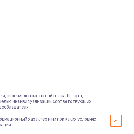
ать
ать
ать
ать
ать
ать
и, перечисленные на сайте quadro-iq.ru,
с целью индивидуализации соответствующих
авообладателя
ать
формационный характер и ни при каких условиях
рации.
ать