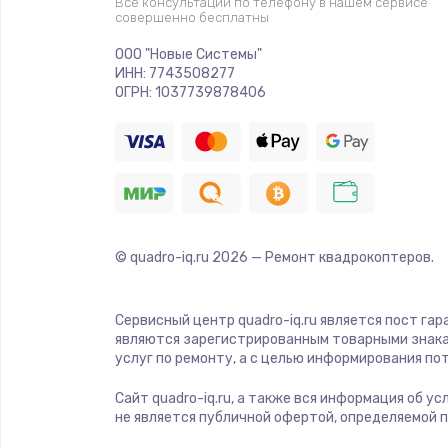
Все консультации по телефону в нашем сервисе
совершенно бесплатны
Ремонт платы электроники
ООО "Новые Системы"
ИНН: 7743508277
Комплексная чистка
ОГРН: 1037739878406
Замена датчиков
Замена шнура питания
© quadro-iq.ru
2026
— Ремонт квадрокоптеров.
Ремонт кнопки
Настройка
Сервисный центр quadro-iq.ru является пост гар
являются зарегистрированным товарными знака
услуг по ремонту, а с целью информирования п
Ремонт корпуса
Сайт quadro-iq.ru, а также вся информация об у
не является публичной офертой, определяемой 
Устранение ошибок