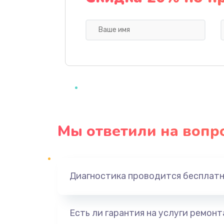
Профилактическая чистка
Прошивка BIOS
Замена северного моста
Ремонт южного моста
Мы ответили на вопр
Замена батарейки BIOS
Настройка BIOS
Диагностика проводится бесплат
Ремонт цепи питания
Есть ли гарантия на услуги ремон
Замена видеоадаптера (видеок