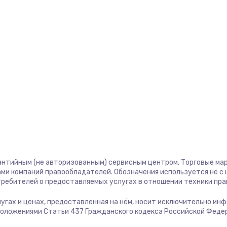
1400 руб.
Заказ
580 руб.
Заказ
500 руб.
Заказ
1000 руб.
Заказ
700 руб.
Заказ
600 руб.
Заказ
антийным (не авторизованным) сервисным центром. Торговые марк
ми компаний правообладателей. Обозначения используется не 
отребителей о предоставляемых услугах в отношении техники пр
850 руб.
Заказ
слугах и ценах, предоставленная на нём, носит исключительно ин
положениями Статьи 437 Гражданского кодекса Российской Феде
2260 руб.
Заказ