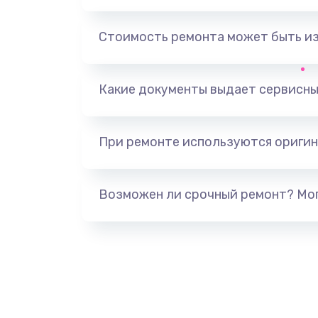
Замена, перепайка чипа
Стоимость ремонта может быть и
Замена HDMI-разъема
Какие документы выдает сервисны
Замена/Pемонт карбюратора
При ремонте используются оригин
Ремонт капиллярной трубки
Замена блока питания
Возможен ли срочный ремонт? Мог
Прошивка / разблокировка
Замена термостата
Замена реле