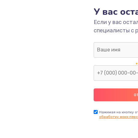
У вас ос
700 руб.
Заказ
Если у вас оста
специалисты с 
2500 руб.
Заказ
1400 руб.
Заказ
модуля
600 руб.
Заказ
1100 руб.
Заказ
900 руб.
Заказ
Нажимая на кнопку о
обработку моих перс
нфорки
900 руб.
Заказ