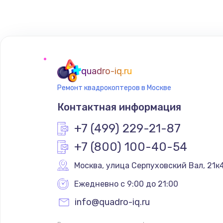
Замена сенсорного датчика
Замена сигнальной лампы
Замена системной платы
quadro-iq.ru
Ремонт квадрокоптеров в Москве
Замена температурного датчик
Контактная информация
Замена электроконфорки
+7 (499) 229-21-87
+7 (800) 100-40-54
Техобслуживание
Москва
,
 улица Серпуховский Вал, 21к
Установка / подключение / дем
Ежедневно с 9:00 до 21:00
info@quadro-iq.ru
Прошивка