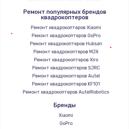
Заказать
Ремонт популярных брендов
квадрокоптеров
Замена / ремонт электронного модуля
управления
Ремонт квадрокоптеров Xiaomi
600 руб.
Ремонт квадрокоптеров GoPro
Заказать
Ремонт квадрокоптеров Hubsan
Ремонт квадрокоптеров MJX
Замена конфорки
Ремонт квадрокоптеров Xiro
1100 руб.
Ремонт квадрокоптеров SJRC
Заказать
Ремонт квадрокоптеров Autel
Ремонт квадрокоптеров KF101
Замена платы сенсора
Ремонт квадрокоптеров AutelRobotics
900 руб.
Бренды
Заказать
Xiaomi
Замена регулятора режимов конфорки
GoPro
900 руб.