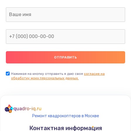
Заказать
Ремонт капиллярной трубки
400 руб.
Заказать
Замена блока питания
1000 руб.
Заказать
Нажимая на кнопку отправить я даю свое
согласие на
обработку моих персональных данных.
Прошивка / разблокировка
900 руб.
Заказать
quadro-iq.ru
Ремонт квадрокоптеров в Москве
Замена термостата
Контактная информация
1200 руб.