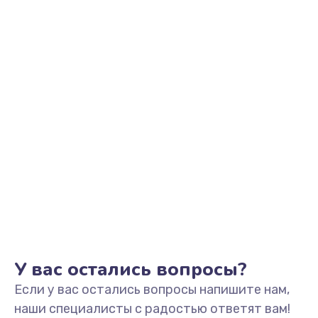
Заказать
Замена видеоадаптера (видеокарты)
1800 руб.
Заказать
Замена, перепайка чипа
1300 руб.
Заказать
Замена HDMI-разъема
650 руб.
Заказать
У вас остались вопросы?
Если у вас остались вопросы напишите нам,
Замена/Pемонт карбюратора
наши специалисты с радостью ответят вам!
1300 руб.