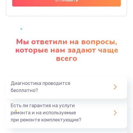
1000 руб.
Заказать
Ремонт материнской платы
4500 руб.
Мы ответили на вопросы,
Заказать
которые нам задают чаще
всего
Профилактическая чистка
1000 руб.
Заказать
Диагностика проводится
бесплатно?
Прошивка BIOS
1920 руб.
Есть ли гарантия на услуги
Заказать
ремонта и на используемые
при ремонте комплектующие?
Замена северного моста
1440 руб.