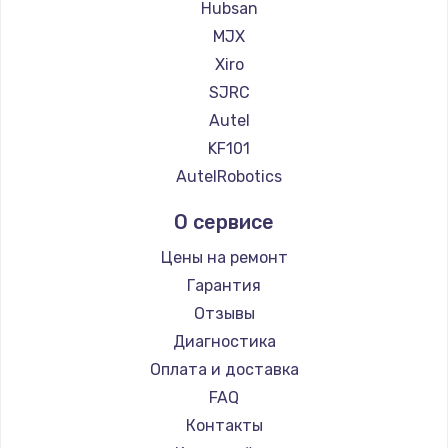
Hubsan
Заказать
MJX
Xiro
Замена сенсорного датчика
SJRC
1300 руб.
Autel
Заказать
KF101
AutelRobotics
Замена сигнальной лампы
О сервисе
1200 руб.
Заказать
Цены на ремонт
Гарантия
Замена системной платы
Отзывы
1500 руб.
Диагностика
Заказать
Оплата и доставка
FAQ
Замена температурного датчика
Контакты
2500 руб.