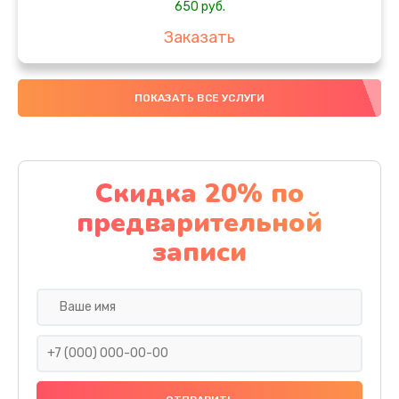
650 руб.
Заказать
Замена аккумулятора
ПОКАЗАТЬ ВСЕ УСЛУГИ
4000 руб.
Заказать
Замена материнской платы
Скидка 20% по
1100 руб.
предварительной
Заказать
записи
Замена масла
750 руб.
Заказать
Замена праймера