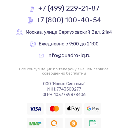
Заказать
+7 (499) 229-21-87
+7 (800) 100-40-54
Замена реле
1000 руб.
Москва
,
 улица Серпуховский Вал, 21к4
Заказать
Ежедневно с 9:00 до 21:00
Замена термопредохранителя
info@quadro-iq.ru
700 руб.
Заказать
Все консультации по телефону в нашем сервисе
совершенно бесплатны
Замена ТЭНа
ООО "Новые Системы"
ИНН: 7743508277
2500 руб.
ОГРН: 1037739878406
Заказать
Замена шнура
1400 руб.