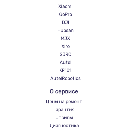
Замена регулятора режимов конфорки
Xiaomi
900 руб.
GoPro
Заказать
DJI
Hubsan
Замена сенсорного датчика
MJX
1300 руб.
Xiro
Заказать
SJRC
Autel
Замена сигнальной лампы
KF101
1200 руб.
AutelRobotics
Заказать
О сервисе
Замена системной платы
Цены на ремонт
1500 руб.
Гарантия
Заказать
Отзывы
Диагностика