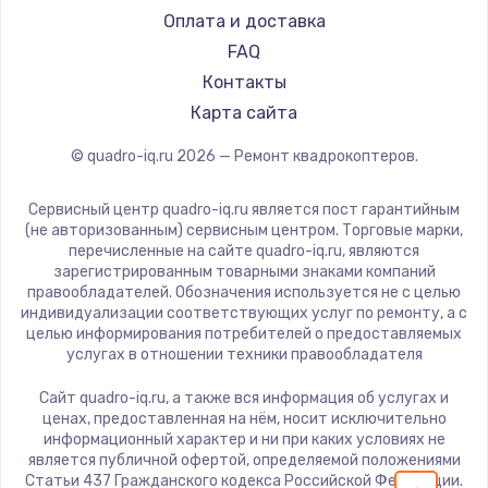
Замена температурного датчика
Оплата и доставка
2500 руб.
FAQ
Заказать
Контакты
Карта сайта
Замена электроконфорки
© quadro-iq.ru
2026
— Ремонт квадрокоптеров.
1300 руб.
Заказать
Сервисный центр quadro-iq.ru является пост гарантийным
(не авторизованным) сервисным центром. Торговые марки,
Техобслуживание
перечисленные на сайте quadro-iq.ru, являются
зарегистрированным товарными знаками компаний
900 руб.
правообладателей. Обозначения используется не с целью
индивидуализации соответствующих услуг по ремонту, а с
Заказать
целью информирования потребителей о предоставляемых
услугах в отношении техники правообладателя
Установка / подключение / демонтаж
Сайт quadro-iq.ru, а также вся информация об услугах и
1300 руб.
ценах, предоставленная на нём, носит исключительно
Заказать
информационный характер и ни при каких условиях не
является публичной офертой, определяемой положениями
Статьи 437 Гражданского кодекса Российской Федерации.