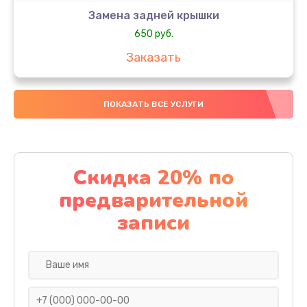
Замена задней крышки
650 руб.
Заказать
Замена аккумулятора
ПОКАЗАТЬ ВСЕ УСЛУГИ
4000 руб.
Заказать
Замена материнской платы
Скидка 20% по
1100 руб.
предварительной
Заказать
записи
Замена масла
750 руб.
Заказать