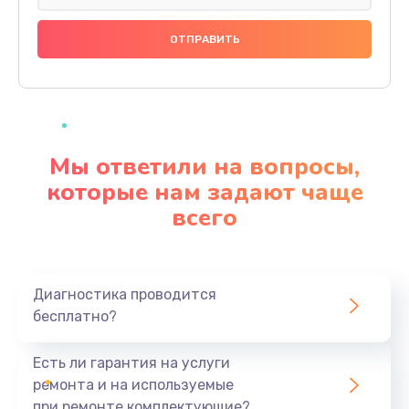
Замена праймера
1000 руб.
Заказать
Ремонт материнской платы
4500 руб.
Мы ответили на вопросы,
Заказать
которые нам задают чаще
всего
Профилактическая чистка
1000 руб.
Заказать
Диагностика проводится
бесплатно?
Прошивка BIOS
1920 руб.
Есть ли гарантия на услуги
Заказать
ремонта и на используемые
при ремонте комплектующие?