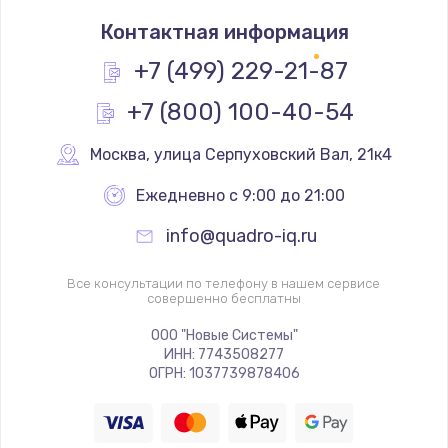
Замена термостата
Контактная информация
1200 руб.
Заказать
+7 (499) 229-21-87
+7 (800) 100-40-54
Замена реле
1000 руб.
Москва
,
 улица Серпуховский Вал, 21к4
Заказать
Ежедневно с 9:00 до 21:00
Замена термопредохранителя
info@quadro-iq.ru
700 руб.
Заказать
Все консультации по телефону в нашем сервисе
совершенно бесплатны
Замена ТЭНа
ООО "Новые Системы"
ИНН: 7743508277
2500 руб.
ОГРН: 1037739878406
Заказать
Замена шнура