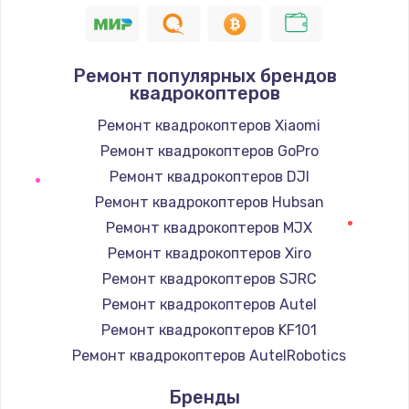
1400 руб.
Заказать
Ремонт популярных брендов
квадрокоптеров
Замена / ремонт электронного модуля
управления
Ремонт квадрокоптеров Xiaomi
600 руб.
Ремонт квадрокоптеров GoPro
Заказать
Ремонт квадрокоптеров DJI
Ремонт квадрокоптеров Hubsan
Замена конфорки
Ремонт квадрокоптеров MJX
1100 руб.
Ремонт квадрокоптеров Xiro
Заказать
Ремонт квадрокоптеров SJRC
Ремонт квадрокоптеров Autel
Замена платы сенсора
Ремонт квадрокоптеров KF101
900 руб.
Ремонт квадрокоптеров AutelRobotics
Заказать
Бренды