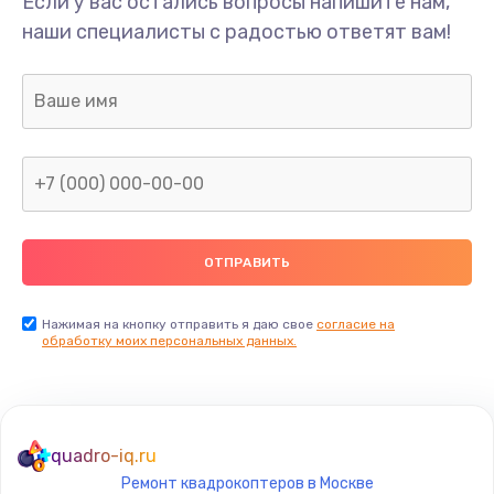
Если у вас остались вопросы напишите нам,
Замена/Pемонт карбюратора
наши специалисты с радостью ответят вам!
1300 руб.
Заказать
Ремонт капиллярной трубки
400 руб.
Заказать
Замена блока питания
1000 руб.
Заказать
Нажимая на кнопку отправить я даю свое
согласие на
обработку моих персональных данных.
Прошивка / разблокировка
900 руб.
Заказать
quadro-iq.ru
Ремонт квадрокоптеров в Москве