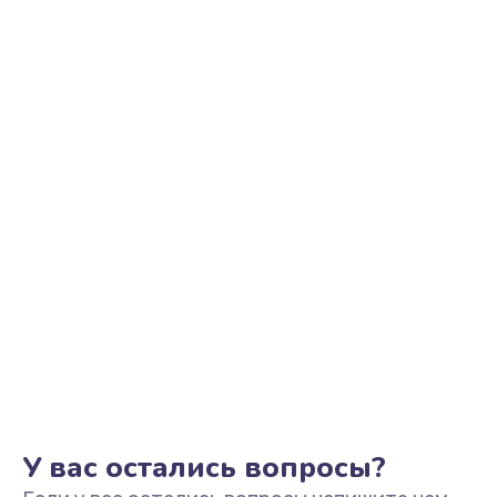
Ремонт цепи питания
2500 руб.
Заказать
Замена видеоадаптера (видеокарты)
1800 руб.
Заказать
Замена, перепайка чипа
1300 руб.
Заказать
Замена HDMI-разъема
650 руб.
Заказать
У вас остались вопросы?