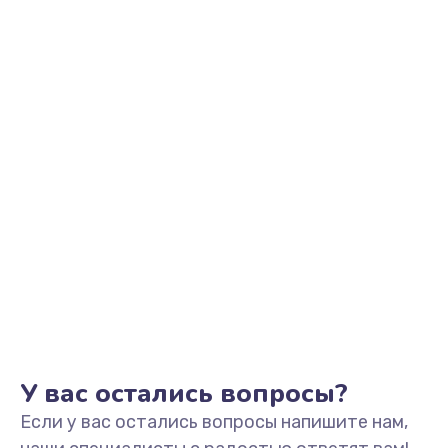
2500 руб.
Заказать
Замена видеоадаптера (видеокарты)
1800 руб.
Заказать
Замена, перепайка чипа
1300 руб.
Заказать
Замена HDMI-разъема
650 руб.
Заказать
У вас остались вопросы?
Если у вас остались вопросы напишите нам,
Замена/Pемонт карбюратора