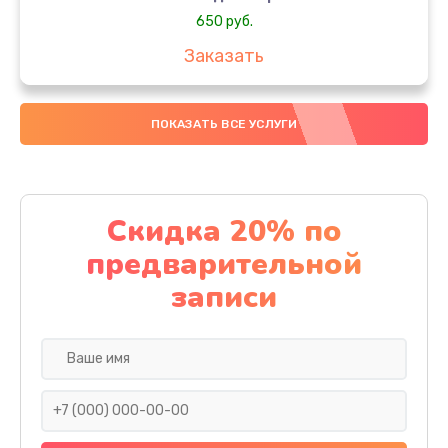
650 руб.
Заказать
Замена аккумулятора
ПОКАЗАТЬ ВСЕ УСЛУГИ
4000 руб.
Заказать
Замена материнской платы
Скидка 20% по
1100 руб.
предварительной
Заказать
записи
Замена масла
750 руб.
Заказать
Замена праймера