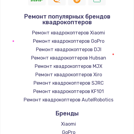
Заказать
Ремонт популярных брендов
квадрокоптеров
Замена / ремонт электронного модуля
управления
Ремонт квадрокоптеров Xiaomi
600 руб.
Ремонт квадрокоптеров GoPro
Заказать
Ремонт квадрокоптеров DJI
Ремонт квадрокоптеров Hubsan
Замена конфорки
Ремонт квадрокоптеров MJX
1100 руб.
Ремонт квадрокоптеров Xiro
Заказать
Ремонт квадрокоптеров SJRC
Ремонт квадрокоптеров KF101
Замена платы сенсора
Ремонт квадрокоптеров AutelRobotics
900 руб.
Бренды
Заказать
Xiaomi
Замена регулятора режимов конфорки
GoPro