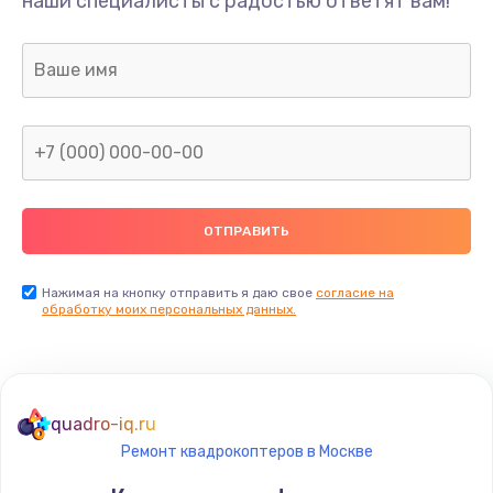
наши специалисты с радостью ответят вам!
1300 руб.
Заказать
Ремонт капиллярной трубки
400 руб.
Заказать
Замена блока питания
1000 руб.
Заказать
Нажимая на кнопку отправить я даю свое
согласие на
обработку моих персональных данных.
Прошивка / разблокировка
900 руб.
Заказать
quadro-iq.ru
Ремонт квадрокоптеров в Москве
Замена термостата