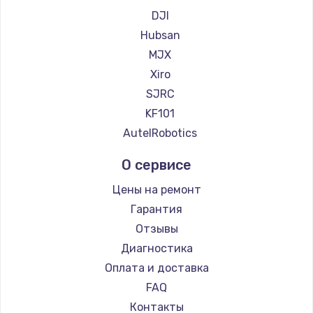
900 руб.
DJI
Заказать
Hubsan
MJX
Замена сенсорного датчика
Xiro
1300 руб.
SJRC
Заказать
KF101
AutelRobotics
Замена сигнальной лампы
О сервисе
1200 руб.
Заказать
Цены на ремонт
Гарантия
Замена системной платы
Отзывы
1500 руб.
Диагностика
Заказать
Оплата и доставка
FAQ
Замена температурного датчика
Контакты