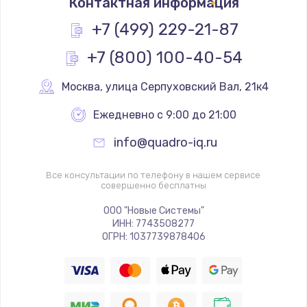
Контактная информация
1200 руб.
Заказать
+7 (499) 229-21-87
+7 (800) 100-40-54
Замена реле
1000 руб.
Москва
,
 улица Серпуховский Вал, 21к4
Заказать
Ежедневно с 9:00 до 21:00
Замена термопредохранителя
info@quadro-iq.ru
700 руб.
Заказать
Все консультации по телефону в нашем сервисе
совершенно бесплатны
Замена ТЭНа
ООО "Новые Системы"
ИНН: 7743508277
2500 руб.
ОГРН: 1037739878406
Заказать
Замена шнура
1400 руб.