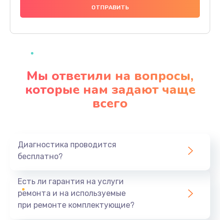
1000 руб.
Заказать
Ремонт материнской платы
4500 руб.
Мы ответили на вопросы,
Заказать
которые нам задают чаще
всего
Профилактическая чистка
1000 руб.
Заказать
Диагностика проводится
бесплатно?
Прошивка BIOS
1920 руб.
Есть ли гарантия на услуги
Заказать
ремонта и на используемые
при ремонте комплектующие?
Замена северного моста