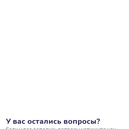
Ремонт цепи питания
2500 руб.
Заказать
Замена видеоадаптера (видеокарты)
1800 руб.
Заказать
Замена, перепайка чипа
1300 руб.
Заказать
Замена HDMI-разъема
650 руб.
Заказать
У вас остались вопросы?