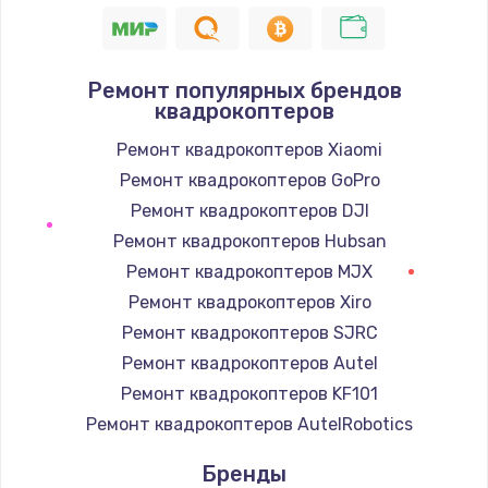
1400 руб.
Заказать
Ремонт популярных брендов
квадрокоптеров
Замена / ремонт электронного модуля
управления
Ремонт квадрокоптеров Xiaomi
600 руб.
Ремонт квадрокоптеров GoPro
Заказать
Ремонт квадрокоптеров DJI
Ремонт квадрокоптеров Hubsan
Замена конфорки
Ремонт квадрокоптеров MJX
1100 руб.
Ремонт квадрокоптеров Xiro
Заказать
Ремонт квадрокоптеров SJRC
Ремонт квадрокоптеров Autel
Замена платы сенсора
Ремонт квадрокоптеров KF101
900 руб.
Ремонт квадрокоптеров AutelRobotics
Заказать
Бренды