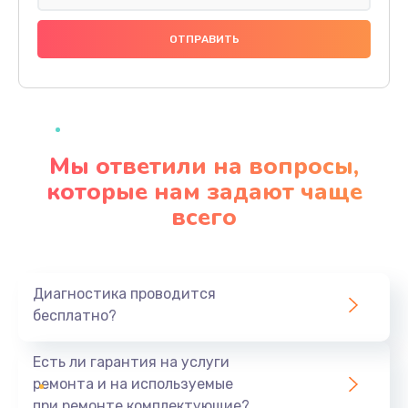
Замена праймера
1000 руб.
Заказать
Ремонт материнской платы
4500 руб.
Мы ответили на вопросы,
Заказать
которые нам задают чаще
всего
Профилактическая чистка
1000 руб.
Заказать
Диагностика проводится
бесплатно?
Прошивка BIOS
1920 руб.
Есть ли гарантия на услуги
Заказать
ремонта и на используемые
при ремонте комплектующие?