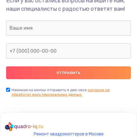
Если у вас остались вопросы напишите нам,
Замена/Pемонт карбюратора
наши специалисты с радостью ответят вам!
1300 руб.
Заказать
Ремонт капиллярной трубки
400 руб.
Заказать
Замена блока питания
1000 руб.
Заказать
Нажимая на кнопку отправить я даю свое
согласие на
обработку моих персональных данных.
Прошивка / разблокировка
900 руб.
Заказать
quadro-iq.ru
Ремонт квадрокоптеров в Москве