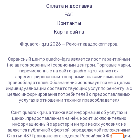
Замена температурного датчика
Оплата и доставка
2500 руб.
FAQ
Заказать
Контакты
Карта сайта
Замена электроконфорки
© quadro-iq.ru
2026
— Ремонт квадрокоптеров.
1300 руб.
Заказать
Сервисный центр quadro-iq.ru является пост гарантийным
(не авторизованным) сервисным центром. Торговые марки,
Техобслуживание
перечисленные на сайте quadro-iq.ru, являются
зарегистрированным товарными знаками компаний
900 руб.
правообладателей. Обозначения используется не с целью
индивидуализации соответствующих услуг по ремонту, а с
Заказать
целью информирования потребителей о предоставляемых
услугах в отношении техники правообладателя
Установка / подключение / демонтаж
Сайт quadro-iq.ru, а также вся информация об услугах и
1300 руб.
ценах, предоставленная на нём, носит исключительно
Заказать
информационный характер и ни при каких условиях не
является публичной офертой, определяемой положениями
Статьи 437 Гражданского кодекса Российской Федерации.