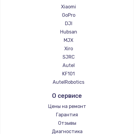
Замена регулятора режимов конфорки
Xiaomi
900 руб.
GoPro
Заказать
DJI
Hubsan
Замена сенсорного датчика
MJX
1300 руб.
Xiro
Заказать
SJRC
Autel
Замена сигнальной лампы
KF101
1200 руб.
AutelRobotics
Заказать
О сервисе
Замена системной платы
Цены на ремонт
1500 руб.
Гарантия
Заказать
Отзывы
Диагностика