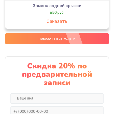
Замена задней крышки
650 руб.
Заказать
Замена аккумулятора
ПОКАЗАТЬ ВСЕ УСЛУГИ
4000 руб.
Заказать
Замена материнской платы
Скидка 20% по
1100 руб.
предварительной
Заказать
записи
Замена масла
750 руб.
Заказать