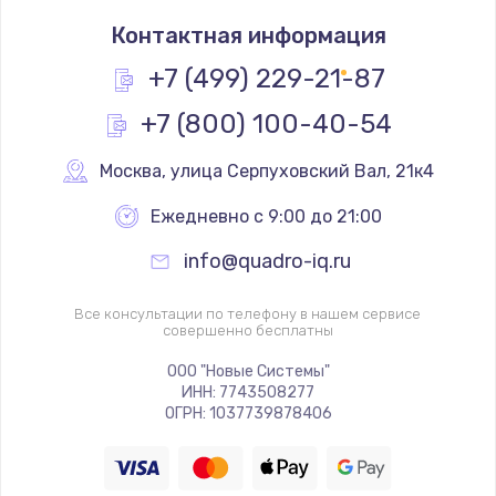
Замена термостата
Контактная информация
1200 руб.
Заказать
+7 (499) 229-21-87
+7 (800) 100-40-54
Замена реле
1000 руб.
Москва
,
 улица Серпуховский Вал, 21к4
Заказать
Ежедневно с 9:00 до 21:00
Замена термопредохранителя
info@quadro-iq.ru
700 руб.
Заказать
Все консультации по телефону в нашем сервисе
совершенно бесплатны
Замена ТЭНа
ООО "Новые Системы"
ИНН: 7743508277
2500 руб.
ОГРН: 1037739878406
Заказать
Замена шнура