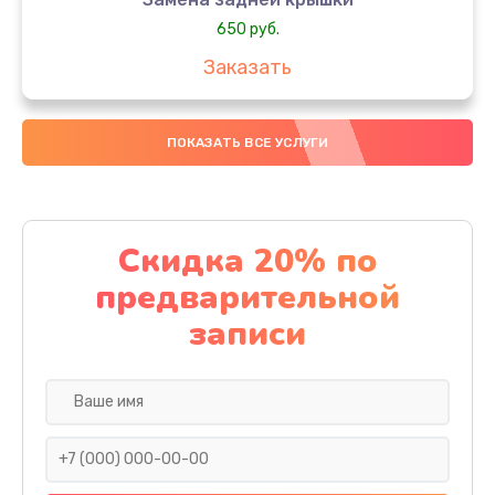
650 руб.
Заказать
Замена аккумулятора
ПОКАЗАТЬ ВСЕ УСЛУГИ
4000 руб.
Заказать
Замена материнской платы
Скидка 20% по
1100 руб.
предварительной
Заказать
записи
Замена масла
750 руб.
Заказать
Замена праймера