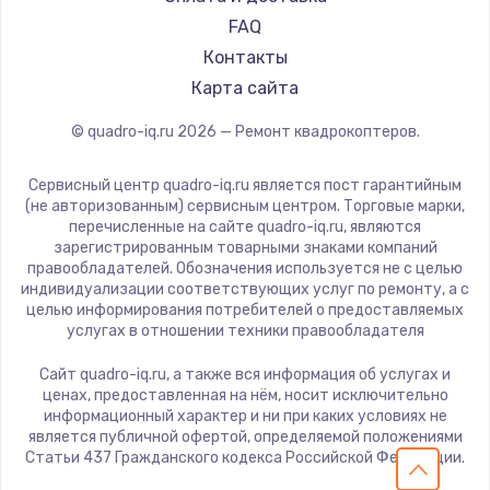
2500 руб.
FAQ
Заказать
Контакты
Карта сайта
Замена электроконфорки
© quadro-iq.ru
2026
— Ремонт квадрокоптеров.
1300 руб.
Заказать
Сервисный центр quadro-iq.ru является пост гарантийным
(не авторизованным) сервисным центром. Торговые марки,
Техобслуживание
перечисленные на сайте quadro-iq.ru, являются
зарегистрированным товарными знаками компаний
900 руб.
правообладателей. Обозначения используется не с целью
индивидуализации соответствующих услуг по ремонту, а с
Заказать
целью информирования потребителей о предоставляемых
услугах в отношении техники правообладателя
Установка / подключение / демонтаж
Сайт quadro-iq.ru, а также вся информация об услугах и
1300 руб.
ценах, предоставленная на нём, носит исключительно
Заказать
информационный характер и ни при каких условиях не
является публичной офертой, определяемой положениями
Статьи 437 Гражданского кодекса Российской Федерации.
Прошивка