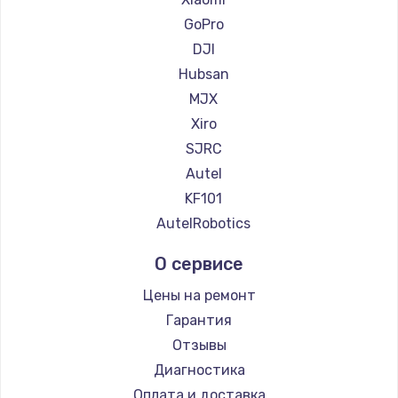
900 руб.
GoPro
Заказать
DJI
Hubsan
Замена сенсорного датчика
MJX
1300 руб.
Xiro
Заказать
SJRC
Autel
Замена сигнальной лампы
KF101
1200 руб.
AutelRobotics
Заказать
О сервисе
Замена системной платы
Цены на ремонт
1500 руб.
Гарантия
Заказать
Отзывы
Диагностика
Замена температурного датчика
Оплата и доставка