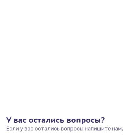
2500 руб.
Заказать
Замена видеоадаптера (видеокарты)
1800 руб.
Заказать
Замена, перепайка чипа
1300 руб.
Заказать
Замена HDMI-разъема
650 руб.
Заказать
У вас остались вопросы?
Если у вас остались вопросы напишите нам,
Замена/Pемонт карбюратора