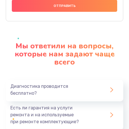
1000 руб.
Заказать
Ремонт материнской платы
4500 руб.
Мы ответили на вопросы,
Заказать
которые нам задают чаще
всего
Профилактическая чистка
1000 руб.
Заказать
Диагностика проводится
бесплатно?
Прошивка BIOS
1920 руб.
Есть ли гарантия на услуги
Заказать
ремонта и на используемые
при ремонте комплектующие?
Замена северного моста