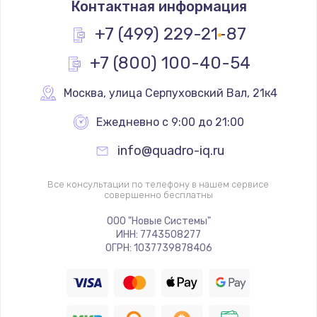
Контактная информация
1200 руб.
Заказать
+7 (499) 229-21-87
+7 (800) 100-40-54
Замена реле
1000 руб.
Москва
,
 улица Серпуховский Вал, 21к4
Заказать
Ежедневно с 9:00 до 21:00
Замена термопредохранителя
info@quadro-iq.ru
700 руб.
Заказать
Все консультации по телефону в нашем сервисе
совершенно бесплатны
Замена ТЭНа
ООО "Новые Системы"
ИНН: 7743508277
2500 руб.
ОГРН: 1037739878406
Заказать
Замена шнура