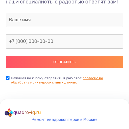
наши специалисты с радостью ответят вам!
1300 руб.
Заказать
Ремонт капиллярной трубки
400 руб.
Заказать
Замена блока питания
1000 руб.
Заказать
Нажимая на кнопку отправить я даю свое
согласие на
обработку моих персональных данных.
Прошивка / разблокировка
900 руб.
Заказать
quadro-iq.ru
Ремонт квадрокоптеров в Москве
Замена термостата