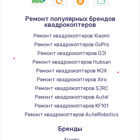
1400 руб.
Заказать
Ремонт популярных брендов
квадрокоптеров
Замена / ремонт электронного модуля
управления
Ремонт квадрокоптеров Xiaomi
600 руб.
Ремонт квадрокоптеров GoPro
Заказать
Ремонт квадрокоптеров DJI
Ремонт квадрокоптеров Hubsan
Замена конфорки
Ремонт квадрокоптеров MJX
1100 руб.
Ремонт квадрокоптеров Xiro
Заказать
Ремонт квадрокоптеров SJRC
Ремонт квадрокоптеров Autel
Замена платы сенсора
Ремонт квадрокоптеров KF101
900 руб.
Ремонт квадрокоптеров AutelRobotics
Заказать
Бренды
Замена регулятора режимов конфорки
Xiaomi